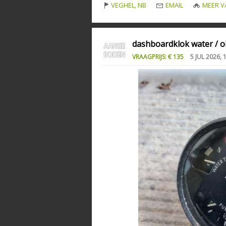
VEGHEL, NB
EMAIL
MEER V
dashboardklok water / o
VRAAGPRIJS: € 135
5 JUL 2026, 