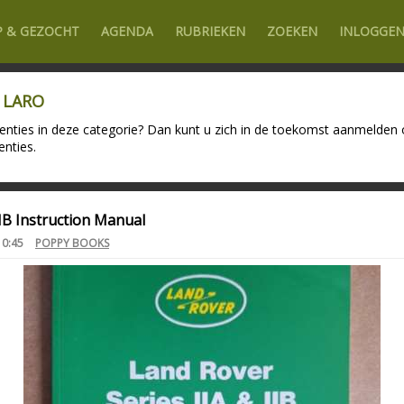
P & GEZOCHT
AGENDA
RUBRIEKEN
ZOEKEN
INLOGGE
e LARO
tenties in deze categorie? Dan kunt u zich in de toekomst aanmelden op
enties.
IIB Instruction Manual
10:45
POPPY BOOKS