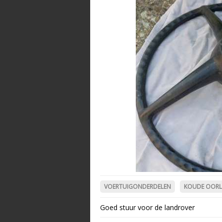
VOERTUIGONDERDELEN
KOUDE OOR
Goed stuur voor de landrover