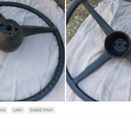
LOG
LARO
GOEDE STAAT