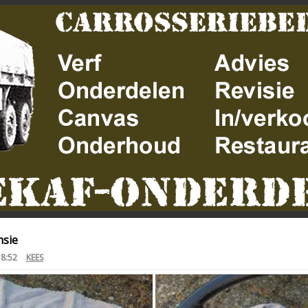
nsie
18:52
KEES