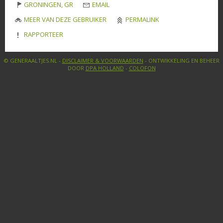
GRONINGEN, GR
EMAIL
MEER VAN DEZE GEBRUIKER
PERMALINK
RAPPORTEER
© GENERAALTJES.NL -
DISCLAIMER & VOORWAARDEN
- ONTWIKKELING EN BEHEER
DOOR
DPA HOLLAND
-
COLOFON