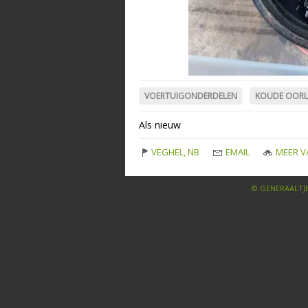
VOERTUIGONDERDELEN
KOUDE OOR
Als nieuw
VEGHEL, NB
EMAIL
MEER V
© GENERAALTJE