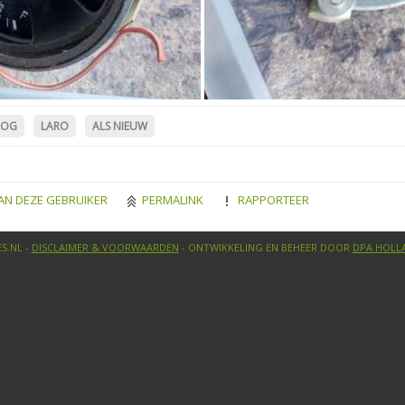
LOG
LARO
ALS NIEUW
AN DEZE GEBRUIKER
PERMALINK
RAPPORTEER
S.NL -
DISCLAIMER & VOORWAARDEN
- ONTWIKKELING EN BEHEER DOOR
DPA HOLL