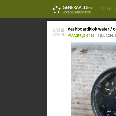
TE KOO
dashboardklok water / o
VRAAGPRIJS: € 135
5 JUL 2026, 