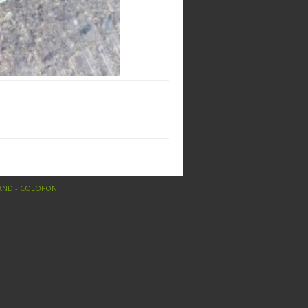
AND
-
COLOFON