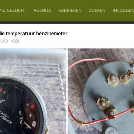
P & GEZOCHT
AGENDA
RUBRIEKEN
ZOEKEN
INLOGGE
lie temperatuur benzinemeter
18:50
KEES