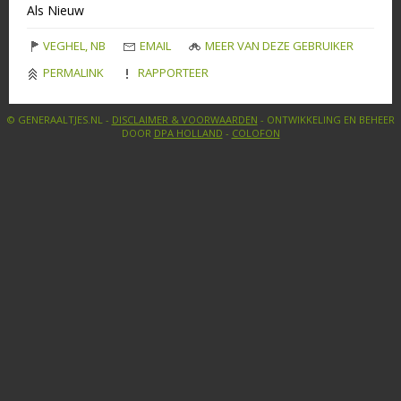
Als Nieuw
VEGHEL, NB
EMAIL
MEER VAN DEZE GEBRUIKER
PERMALINK
RAPPORTEER
© GENERAALTJES.NL -
DISCLAIMER & VOORWAARDEN
- ONTWIKKELING EN BEHEER
DOOR
DPA HOLLAND
-
COLOFON