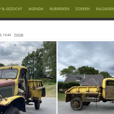
P & GEZOCHT
AGENDA
RUBRIEKEN
ZOEKEN
INLOGGE
6, 10:44
THOM