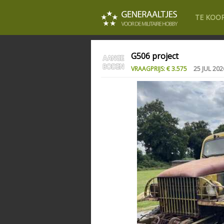
TE KOO
G506 project
VRAAGPRIJS: € 3.575
25 JUL 202