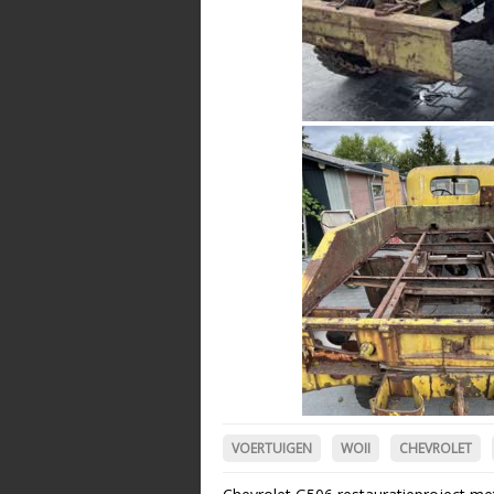
VOERTUIGEN
WOII
CHEVROLET