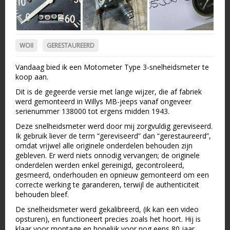
WOII
GERESTAUREERD
Vandaag bied ik een Motometer Type 3-snelheidsmeter te
koop aan.
Dit is de gegeerde versie met lange wijzer, die af fabriek
werd gemonteerd in Willys MB-jeeps vanaf ongeveer
serienummer 138000 tot ergens midden 1943.
Deze snelheidsmeter werd door mij zorgvuldig gereviseerd.
Ik gebruik liever de term “gereviseerd” dan “gerestaureerd”,
omdat vrijwel alle originele onderdelen behouden zijn
gebleven. Er werd niets onnodig vervangen; de originele
onderdelen werden enkel gereinigd, gecontroleerd,
gesmeerd, onderhouden en opnieuw gemonteerd om een
correcte werking te garanderen, terwijl de authenticiteit
behouden bleef.
De snelheidsmeter werd gekalibreerd, (ik kan een video
opsturen), en functioneert precies zoals het hoort. Hij is
klaar voor montage en hopelijk voor nog eens 80 jaar