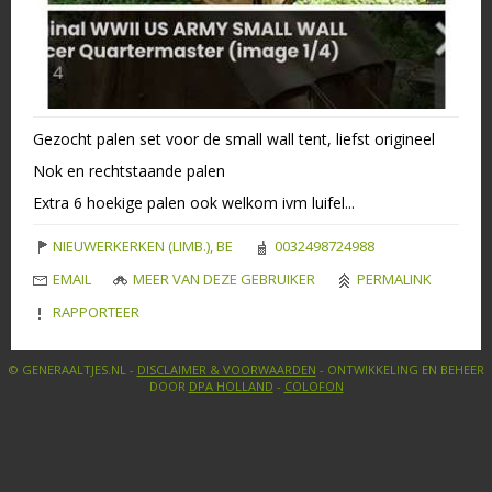
Gezocht palen set voor de small wall tent, liefst origineel
Nok en rechtstaande palen
Extra 6 hoekige palen ook welkom ivm luifel...
NIEUWERKERKEN (LIMB.), BE
0032498724988
EMAIL
MEER VAN DEZE GEBRUIKER
PERMALINK
RAPPORTEER
© GENERAALTJES.NL -
DISCLAIMER & VOORWAARDEN
- ONTWIKKELING EN BEHEER
DOOR
DPA HOLLAND
-
COLOFON