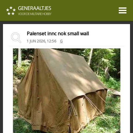
Palenset innc nok small wall
1 JUN 2026, 12:56
G