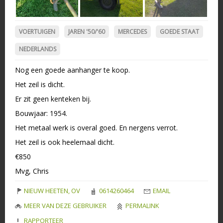
VOERTUIGEN
JAREN '50/'60
MERCEDES
GOEDE STAAT
NEDERLANDS
Nog een goede aanhanger te koop.
Het zeil is dicht.
Er zit geen kenteken bij.
Bouwjaar: 1954.
Het metaal werk is overal goed. En nergens verrot.
Het zeil is ook heelemaal dicht.
€850
Mvg, Chris
NIEUW HEETEN, OV
0614260464
EMAIL
MEER VAN DEZE GEBRUIKER
PERMALINK
RAPPORTEER