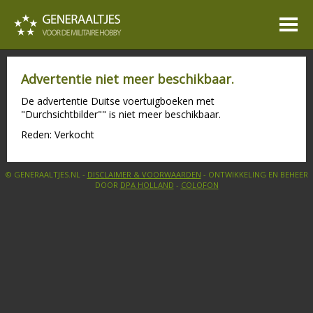
Advertentie niet meer beschikbaar.
De advertentie Duitse voertuigboeken met
"Durchsichtbilder"" is niet meer beschikbaar.
Reden: Verkocht
© GENERAALTJES.NL -
DISCLAIMER & VOORWAARDEN
- ONTWIKKELING EN BEHEER
DOOR
DPA HOLLAND
-
COLOFON