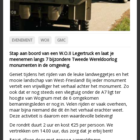
EVENEMENT
WOII
GMC
Stap aan boord van een W.O.II Legertruck en laat je
meenemen langs 7 bijzondere Tweede Wereldoorlog
monumenten in de omgeving.
Geniet tijdens het rijden van de leuke landweggetjes en het
mooie landschap van West-Friesland! Bij ieder monument
vertelt een vrijwilliger het verhaal achter het monument. Zo
ook dat er nog steeds een vliegtuig onder de A7 ligt ter
hoogte van Wognum met de 6 omgekomen
bemanningsleden er nog in. Velen rijden er vaak overheen,
maar bijna niemand die dit én het verhaal erachter weet.
Deze activiteit is daarom een waardevolle beleving!
De rondrit duurt 2 uur en kost €25 per persoon. We
vertrekken om 14.00 uur, dus zorg dat je erbij bent!
*gaat alleen door met genoeg aanmeldingen