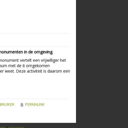
 monumenten in de omgeving.
onument vertelt een vrijwilliger het
 Wognum met de 6 omgekomen
er weet. Deze activiteit is daarom een
BRUIKER
PERMALINK
AND
-
COLOFON