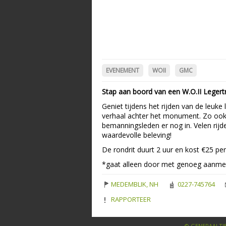
EVENEMENT
WOII
GMC
Stap aan boord van een W.O.II Leger
Geniet tijdens het rijden van de leuke
verhaal achter het monument. Zo ook
bemanningsleden er nog in. Velen rijd
waardevolle beleving!
De rondrit duurt 2 uur en kost €25 pe
*gaat alleen door met genoeg aanme
MEDEMBLIK, NH
0227-745764
RAPPORTEER
© GENERAALTJE