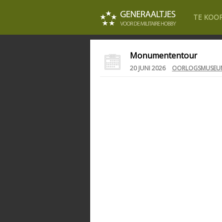
TE KOO
Monumententour
20 JUNI 2026
OORLOGSMUSEUM