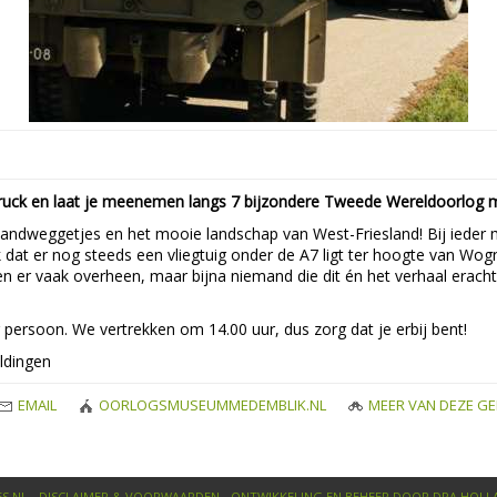
truck en laat je meenemen langs 7 bijzondere Tweede Wereldoorlog
 landweggetjes en het mooie landschap van West-Friesland! Bij ieder m
 dat er nog steeds een vliegtuig onder de A7 ligt ter hoogte van
en er vaak overheen, maar bijna niemand die dit én het verhaal eracht
r persoon. We vertrekken om 14.00 uur, dus zorg dat je erbij bent!
ldingen
EMAIL
OORLOGSMUSEUMMEDEMBLIK.NL
MEER VAN DEZE GE
S.NL -
DISCLAIMER & VOORWAARDEN
- ONTWIKKELING EN BEHEER DOOR
DPA HOLL