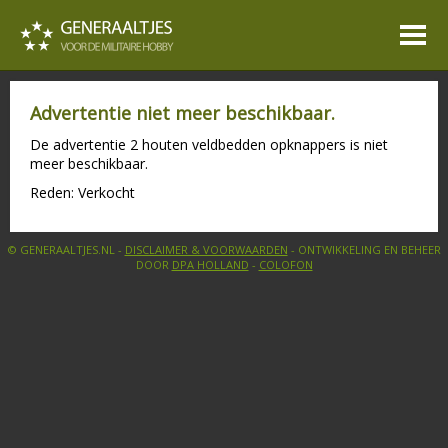
Advertentie niet meer beschikbaar.
De advertentie 2 houten veldbedden opknappers is niet
meer beschikbaar.
Reden: Verkocht
© GENERAALTJES.NL -
DISCLAIMER & VOORWAARDEN
- ONTWIKKELING EN BEHEER
DOOR
DPA HOLLAND
-
COLOFON