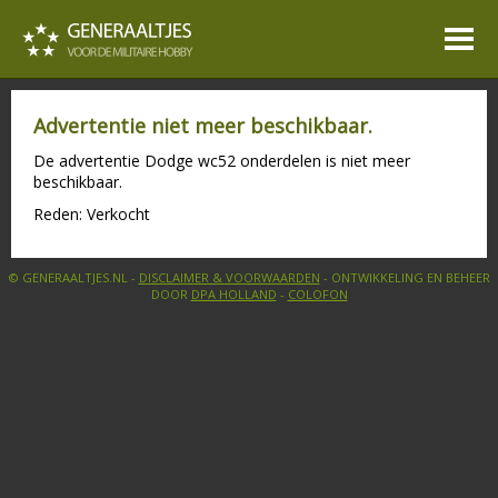
Advertentie niet meer beschikbaar.
De advertentie Dodge wc52 onderdelen is niet meer
beschikbaar.
Reden: Verkocht
© GENERAALTJES.NL -
DISCLAIMER & VOORWAARDEN
- ONTWIKKELING EN BEHEER
DOOR
DPA HOLLAND
-
COLOFON