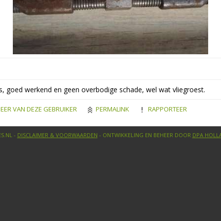
, goed werkend en geen overbodige schade, wel wat vliegroest.
EER VAN DEZE GEBRUIKER
PERMALINK
RAPPORTEER
S.NL -
DISCLAIMER & VOORWAARDEN
- ONTWIKKELING EN BEHEER DOOR
DPA HOLL