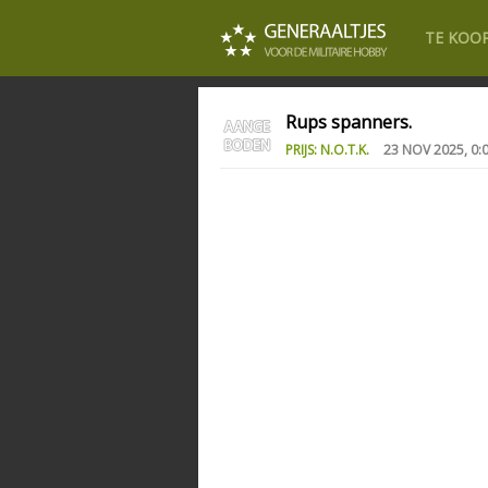
TE KOO
Rups spanners.
PRIJS: N.O.T.K.
23 NOV 2025, 0: