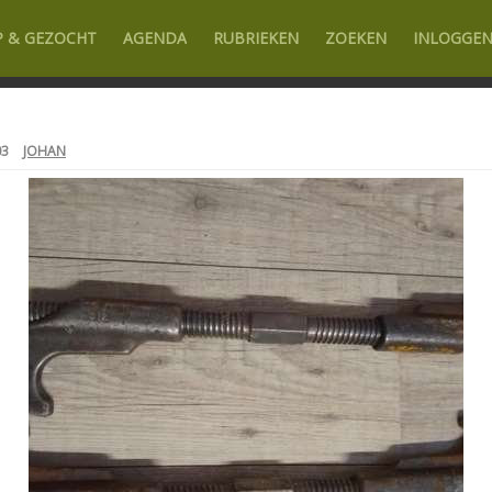
P & GEZOCHT
AGENDA
RUBRIEKEN
ZOEKEN
INLOGGE
03
JOHAN