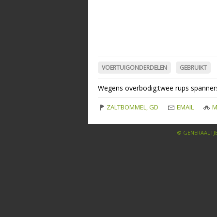
VOERTUIGONDERDELEN
GEBRUIKT
Wegens overbodig:twee rups spanners
ZALTBOMMEL, GD
EMAIL
M
© GENERAALTJE