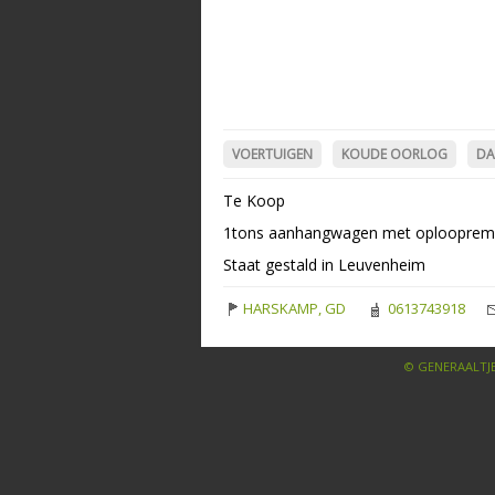
VOERTUIGEN
KOUDE OORLOG
DA
Te Koop
1tons aanhangwagen met oplooprem, z
Staat gestald in Leuvenheim
HARSKAMP, GD
0613743918
© GENERAALTJE