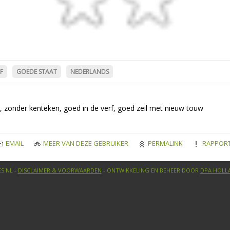
F
GOEDE STAAT
NEDERLANDS
onder kenteken, goed in de verf, goed zeil met nieuw touw
EMAIL
MEER VAN DEZE GEBRUIKER
PERMALINK
RAPPOR
S.NL -
DISCLAIMER & VOORWAARDEN
- ONTWIKKELING EN BEHEER DOOR
DPA HOLL