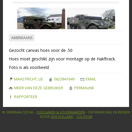
AMERIKAANS
Gezocht canvas hoes voor de .50
Hoes moet geschikt zijn voor montage op de Hakftrack.
Foto is als voorbeeld
MAASTRICHT, LB
0623841649
EMAIL
MEER VAN DEZE GEBRUIKER
PERMALINK
RAPPORTEER
© GENERAALTJES.NL -
DISCLAIMER & VOORWAARDEN
- ONTWIKKELING EN BEHEER
DOOR
DPA HOLLAND
-
COLOFON