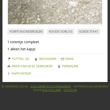
VOERTUIGONDERDELEN
KOUDE OORLOG
GOEDE STAAT
1 torentje compleet.
1 alleen het kapje.
PUTTEN, GD
0653263690
EMAIL
MEER VAN DEZE GEBRUIKER
PERMALINK
RAPPORTEER
© GENERAALTJES.NL -
DISCLAIMER & VOORWAARDEN
- ONTWIKKELING EN BEHEER
DOOR
DPA HOLLAND
-
COLOFON