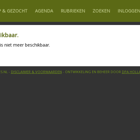
P & GEZOCHT
AGENDA
RUBRIEKEN
ZOEKEN
INLOGGE
ikbaar.
is niet meer beschikbaar.
S.NL -
DISCLAIMER & VOORWAARDEN
- ONTWIKKELING EN BEHEER DOOR
DPA HOLL