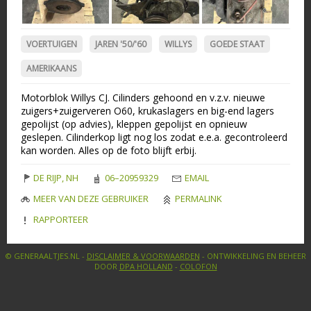
VOERTUIGEN
JAREN '50/'60
WILLYS
GOEDE STAAT
AMERIKAANS
Motorblok Willys CJ. Cilinders gehoond en v.z.v. nieuwe
zuigers+zuigerveren O60, krukaslagers en big-end lagers
gepolijst (op advies), kleppen gepolijst en opnieuw
geslepen. Cilinderkop ligt nog los zodat e.e.a. gecontroleerd
kan worden. Alles op de foto blijft erbij.
DE RIJP, NH
06–20959329
EMAIL
MEER VAN DEZE GEBRUIKER
PERMALINK
RAPPORTEER
© GENERAALTJES.NL -
DISCLAIMER & VOORWAARDEN
- ONTWIKKELING EN BEHEER
DOOR
DPA HOLLAND
-
COLOFON