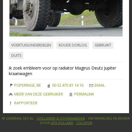
VOERTUIGONDERDELEN
KOUDE OORLOG
GEBRUIKT
DUITS
ik zoek embleem voor op radiator Magirus Deutz Jupiter
kraanwagen
POPERINGE, BE
00 32 475 81 14 16
EMAIL
MEER VAN DEZE GEBRUIKER
PERMALINK
RAPPORTEER
© GENERAALTJES.NL -
DISCLAIMER & VOORWAARDEN
- ONTWIKKELING EN BEHEER
DOOR
DPA HOLLAND
-
COLOFON