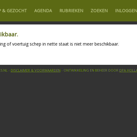
P & GEZOCHT
AGENDA
RUBRIEKEN
ZOEKEN
INLOGGE
ikbaar.
ing of voertuig schep in nette staat is niet meer beschikbaar.
S.NL -
DISCLAIMER & VOORWAARDEN
- ONTWIKKELING EN BEHEER DOOR
DPA HOLL