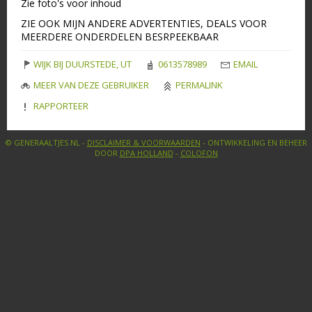
Zie foto's voor inhoud
ZIE OOK MIJN ANDERE ADVERTENTIES, DEALS VOOR
MEERDERE ONDERDELEN BESRPEEKBAAR
WIJK BIJ DUURSTEDE, UT
0613578989
EMAIL
MEER VAN DEZE GEBRUIKER
PERMALINK
RAPPORTEER
© GENERAALTJES.NL -
DISCLAIMER & VOORWAARDEN
- ONTWIKKELING EN BEHEER
DOOR
DPA HOLLAND
-
COLOFON