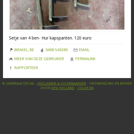
Setje van 4 ben- Hur kapspanten. 120 euro
BRAKEL, BE
0498-549289
EMAIL
MEER VAN DEZE GEBRUIKER
PERMALINK
RAPPORTEER
© GENERAALTJES.NL -
DISCLAIMER & VOORWAARDEN
- ONTWIKKELING EN BEHEER
DOOR
DPA HOLLAND
-
COLOFON