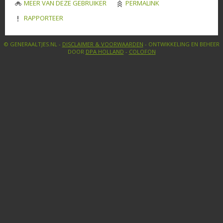
MEER VAN DEZE GEBRUIKER
PERMALINK
RAPPORTEER
© GENERAALTJES.NL -
DISCLAIMER & VOORWAARDEN
- ONTWIKKELING EN BEHEER
DOOR
DPA HOLLAND
-
COLOFON