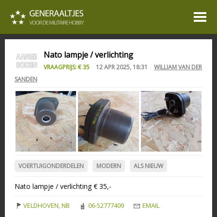
Nato lampje / verlichting
VRAAGPRIJS: € 35
12 APR 2025, 18:31
WILLIAM VAN DER
SANDEN
VOERTUIGONDERDELEN
MODERN
ALS NIEUW
Nato lampje / verlichting € 35,-
VELDHOVEN, NB
06-52777409
EMAIL