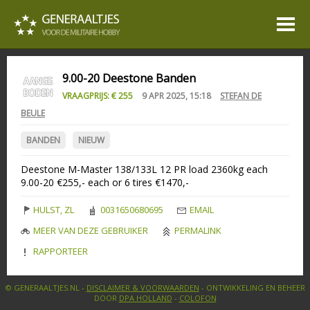
9.00-20 Deestone Banden
VRAAGPRIJS: € 255
9 APR 2025, 15:18
STEFAN DE
BEULE
BANDEN
NIEUW
Deestone M-Master 138/133L 12 PR load 2360kg each
9.00-20 €255,- each or 6 tires €1470,-
HULST, ZL
0031650680695
EMAIL
MEER VAN DEZE GEBRUIKER
PERMALINK
RAPPORTEER
© GENERAALTJES.NL -
DISCLAIMER & VOORWAARDEN
- ONTWIKKELING EN BEHEER
DOOR
DPA HOLLAND
-
COLOFON