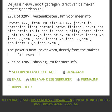
De jas is nieuw , nooit gedragen, direct van de maker !
prachtig paardenhuid !
295€ of 320$ + verzendkosten , Pm voor meer info
Unworn A-2, from QMI size 40 A-2 jacket in
horsehide light caramel brown finish! Jacket has
nice grain to it and is good quality horse hide!
, pit to pit 22,5 inch or 57 cm sleeve lenght 25
inch 63,5cm , back lenght 25 inch 63,5cm ,
shoulders 18,5 inch 57cm ,
The jacket is new , never worn, directly from the maker !
beautiful horsehide !
295€ or 320$ + shipping ,Pm for more info!
SCHERPENHEUVEL-ZICHEM, BE
0474244203
EMAIL
MEER VAN DEZE GEBRUIKER
PERMALINK
RAPPORTEER
© GENERAALTJES.NL -
DISCLAIMER & VOORWAARDEN
- ONTWIKKELING EN BEHEER
DOOR
DPA HOLLAND
-
COLOFON