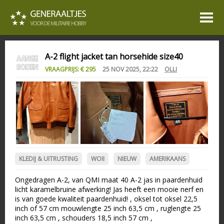
A-2 flight jacket tan horsehide size40
VRAAGPRIJS: € 295
25 NOV 2025, 22:22
OLLI
KLEDIJ & UITRUSTING
WOII
NIEUW
AMERIKAANS
Ongedragen A-2, van QMI maat 40 A-2 jas in paardenhuid
licht karamelbruine afwerking! Jas heeft een mooie nerf en
is van goede kwaliteit paardenhuid! , oksel tot oksel 22,5
inch of 57 cm mouwlengte 25 inch 63,5 cm , ruglengte 25
inch 63,5 cm , schouders 18,5 inch 57 cm ,