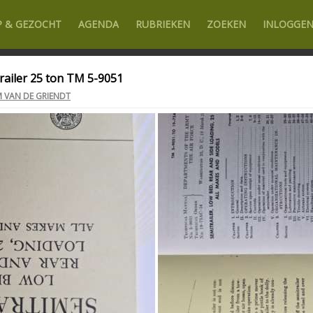
P & GEZOCHT
AGENDA
RUBRIEKEN
ZOEKEN
INLOGGE
railer 25 ton TM 5-9051
 VAN DE GRIENDT