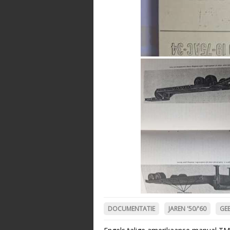
DOCUMENTATIE
JAREN '50/'60
GE