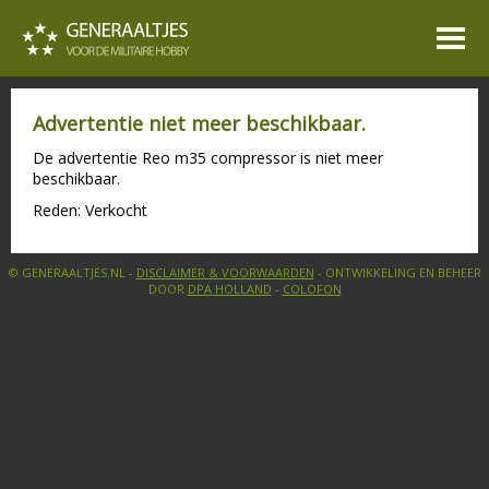
Advertentie niet meer beschikbaar.
De advertentie Reo m35 compressor is niet meer
beschikbaar.
Reden: Verkocht
© GENERAALTJES.NL -
DISCLAIMER & VOORWAARDEN
- ONTWIKKELING EN BEHEER
DOOR
DPA HOLLAND
-
COLOFON