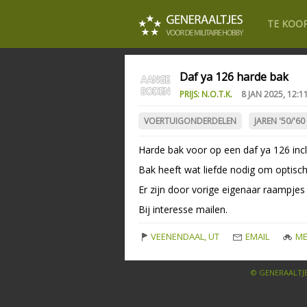
TE KOO
Daf ya 126 harde bak
PRIJS: N.O.T.K.
8 JAN 2025, 12:1
VOERTUIGONDERDELEN
JAREN '50/'60
Harde bak voor op een daf ya 126 incl
Bak heeft wat liefde nodig om optisch
Er zijn door vorige eigenaar raampjes
Bij interesse mailen.
VEENENDAAL, UT
EMAIL
ME
© GENERAALTJE