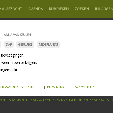
P & GEZOCHT
AGENDA
RUBRIEKEN
ZOEKEN
INLOGGE
1
ANNA VAN KEULEN
DAF
GEBRUIKT
NEDERLANDS
 bevestigingen.
 weer groen te krijgen.
 ingemaakt.
ER VAN DEZE GEBRUIKER
PERMALINK
RAPPORTEER
S.NL -
DISCLAIMER & VOORWAARDEN
- ONTWIKKELING EN BEHEER DOOR
DPA HOLL