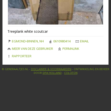
Treeplank white scoutcar
EGMOND-BINNEN, NH
0610980414
EMAIL
MEER VAN DEZE GEBRUIKER
PERMALINK
RAPPORTEER
© GENERAALTJES.NL -
DISCLAIMER & VOORWAARDEN
- ONTWIKKELING EN BEHEER
DOOR
DPA HOLLAND
-
COLOFON