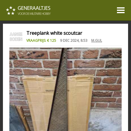
Treeplank white scoutcar
VRAAGPRIJS: € 125
9 DEC 2024, 8:53
M.GUL