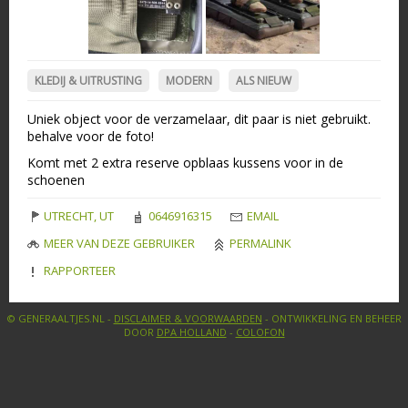
KLEDIJ & UITRUSTING
MODERN
ALS NIEUW
Uniek object voor de verzamelaar, dit paar is niet gebruikt.
behalve voor de foto!
Komt met 2 extra reserve opblaas kussens voor in de
schoenen
UTRECHT, UT
0646916315
EMAIL
MEER VAN DEZE GEBRUIKER
PERMALINK
RAPPORTEER
© GENERAALTJES.NL -
DISCLAIMER & VOORWAARDEN
- ONTWIKKELING EN BEHEER
DOOR
DPA HOLLAND
-
COLOFON