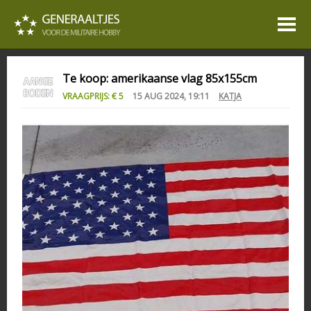
Te koop: amerikaanse vlag 85x155cm
VRAAGPRIJS: € 5
15 AUG 2024, 19:11
KATJA