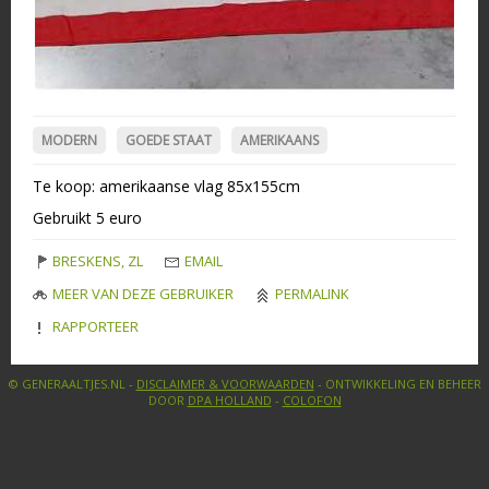
MODERN
GOEDE STAAT
AMERIKAANS
Te koop: amerikaanse vlag 85x155cm
Gebruikt 5 euro
BRESKENS, ZL
EMAIL
MEER VAN DEZE GEBRUIKER
PERMALINK
RAPPORTEER
© GENERAALTJES.NL -
DISCLAIMER & VOORWAARDEN
- ONTWIKKELING EN BEHEER
DOOR
DPA HOLLAND
-
COLOFON