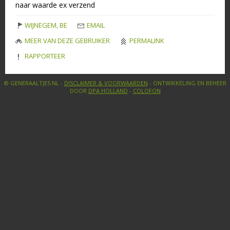
naar waarde ex verzend
WIJNEGEM, BE
EMAIL
MEER VAN DEZE GEBRUIKER
PERMALINK
RAPPORTEER
© GENERAALTJES.NL -
DISCLAIMER & VOORWAARDEN
- ONTWIKKELING EN BEHEER
DOOR
DPA HOLLAND
-
COLOFON