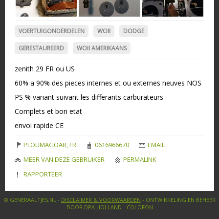
VOERTUIGONDERDELEN
WOII
DODGE
GERESTAUREERD
WOII AMERIKAANS
zenith 29 FR ou US
60% a 90% des pieces internes et ou externes neuves NOS
PS % variant suivant les differants carburateurs
Complets et bon etat
envoi rapide CE
PLOUMAGOAR, FR
0616966670
EMAIL
MEER VAN DEZE GEBRUIKER
PERMALINK
RAPPORTEER
© GENERAALTJES.NL -
DISCLAIMER & VOORWAARDEN
- ONTWIKKELING EN BEHEER
DOOR
DPA HOLLAND
-
COLOFON