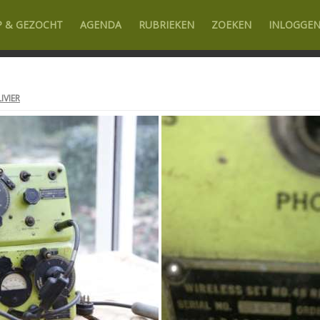
P & GEZOCHT
AGENDA
RUBRIEKEN
ZOEKEN
INLOGGE
IVIER