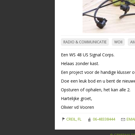
RADIO & COMMUNICATIE
WOII
AM
Een WS 48 US Signal Corps.
Helaas zonder kast.
Een project voor de handige klusser of
Doe een leuk bod en u bent de nieuwe
Opsturen of ophalen, het kan alle 2.
Hartelijke groet,
Olivier vd Vooren
CREIL, FL
06-48338444
EMAI
© GENERAALTJE