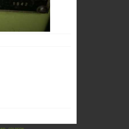
AND
-
COLOFON