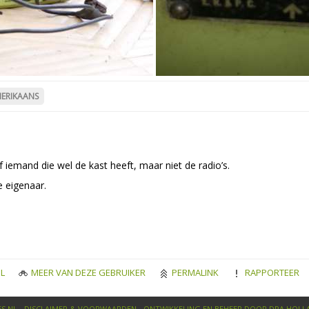
ERIKAANS
 iemand die wel de kast heeft, maar niet de radio’s.
 eigenaar.
L
MEER VAN DEZE GEBRUIKER
PERMALINK
RAPPORTEER
S.NL -
DISCLAIMER & VOORWAARDEN
- ONTWIKKELING EN BEHEER DOOR
DPA HOLL