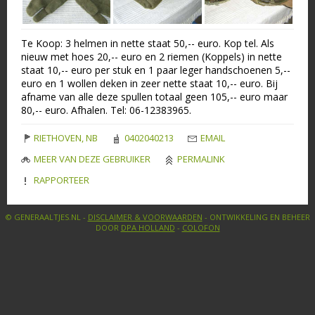
Te Koop: 3 helmen in nette staat 50,-- euro. Kop tel. Als
nieuw met hoes 20,-- euro en 2 riemen (Koppels) in nette
staat 10,-- euro per stuk en 1 paar leger handschoenen 5,--
euro en 1 wollen deken in zeer nette staat 10,-- euro. Bij
afname van alle deze spullen totaal geen 105,-- euro maar
80,-- euro. Afhalen. Tel: 06-12383965.
RIETHOVEN, NB
0402040213
EMAIL
MEER VAN DEZE GEBRUIKER
PERMALINK
RAPPORTEER
© GENERAALTJES.NL -
DISCLAIMER & VOORWAARDEN
- ONTWIKKELING EN BEHEER
DOOR
DPA HOLLAND
-
COLOFON