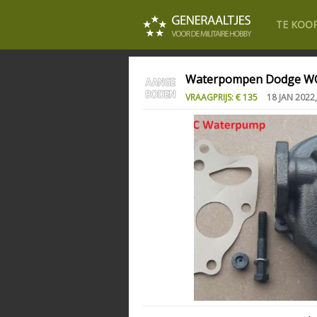
TE KOO
Waterpompen Dodge W
VRAAGPRIJS: € 135
18 JAN 2022,