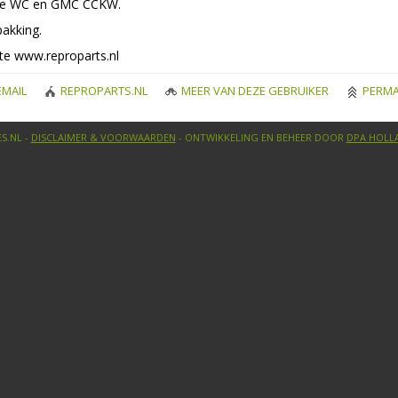
ge WC en GMC CCKW.
akking.
ite www.reproparts.nl
MAIL
REPROPARTS.NL
MEER VAN DEZE GEBRUIKER
PERMA
S.NL -
DISCLAIMER & VOORWAARDEN
- ONTWIKKELING EN BEHEER DOOR
DPA HOLL