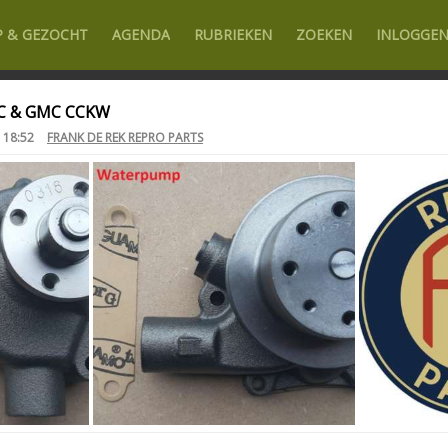
P & GEZOCHT
AGENDA
RUBRIEKEN
ZOEKEN
INLOGGE
C & GMC CCKW
 18:52
FRANK DE REK REPRO PARTS