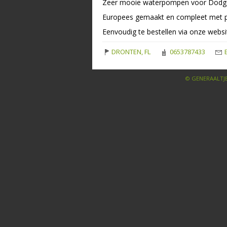
Zeer mooie waterpompen voor Dod
Europees gemaakt en compleet met p
Eenvoudig te bestellen via onze webs
DRONTEN, FL
0653787433
E
© GENERAALTJE