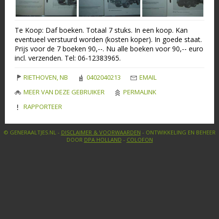
Te Koop: Daf boeken. Totaal 7 stuks. In een koop. Kan
eventueel verstuurd worden (kosten koper). In goede staat.
Prijs voor de 7 boeken 90,--. Nu alle boeken voor 90,-- euro
incl. verzenden. Tel: 06-12383965.
RIETHOVEN, NB
0402040213
EMAIL
MEER VAN DEZE GEBRUIKER
PERMALINK
RAPPORTEER
© GENERAALTJES.NL -
DISCLAIMER & VOORWAARDEN
- ONTWIKKELING EN BEHEER
DOOR
DPA HOLLAND
-
COLOFON