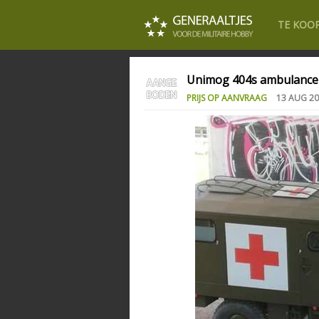
TE KOO
Unimog 404s ambulance
PRIJS OP AANVRAAG
13 AUG 20