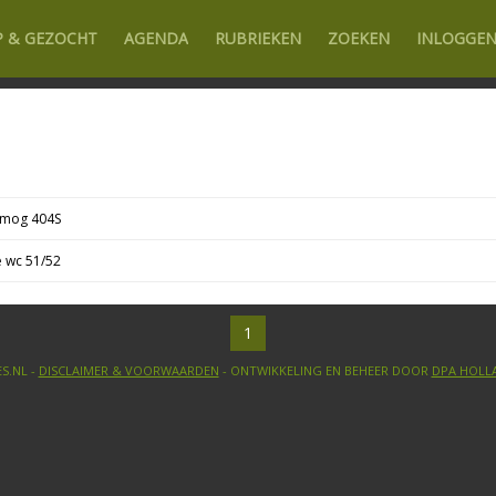
P & GEZOCHT
AGENDA
RUBRIEKEN
ZOEKEN
INLOGGE
imog 404S
 wc 51/52
1
S.NL -
DISCLAIMER & VOORWAARDEN
- ONTWIKKELING EN BEHEER DOOR
DPA HOLL