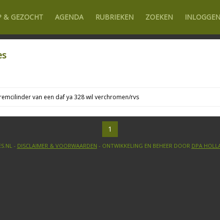
P & GEZOCHT
AGENDA
RUBRIEKEN
ZOEKEN
INLOGGE
es
remcilinder van een daf ya 328 wil verchromen/rvs
1
S.NL -
DISCLAIMER & VOORWAARDEN
- ONTWIKKELING EN BEHEER DOOR
DPA HOLL