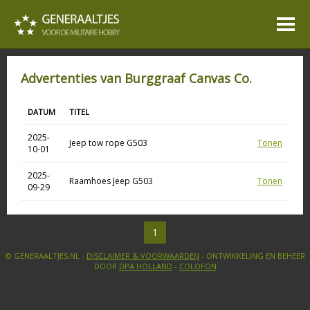
Advertenties van Burggraaf Canvas Co.
DATUM
TITEL
2025-
Jeep tow rope G503
Tonen
10-01
2025-
Raamhoes Jeep G503
Tonen
09-29
1
© GENERAALTJES.NL -
DISCLAIMER & VOORWAARDEN
- ONTWIKKELING EN BEHEER
DOOR
DPA HOLLAND
-
COLOFON