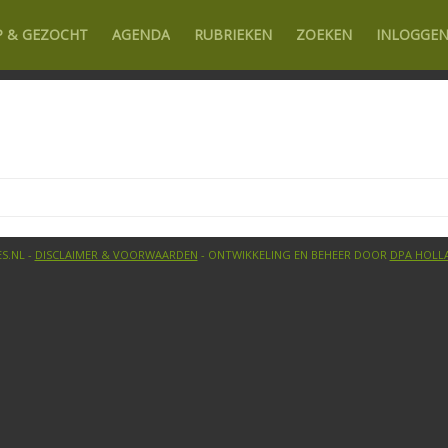
P & GEZOCHT
AGENDA
RUBRIEKEN
ZOEKEN
INLOGGE
S.NL -
DISCLAIMER & VOORWAARDEN
- ONTWIKKELING EN BEHEER DOOR
DPA HOLL