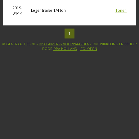
2019-
Leger trailer 1/4 ton
Tonen
04-14
1
© GENERAALTJES.NL -
DISCLAIMER & VOORWAARDEN
- ONTWIKKELING EN BEHEER
DOOR
DPA HOLLAND
-
COLOFON