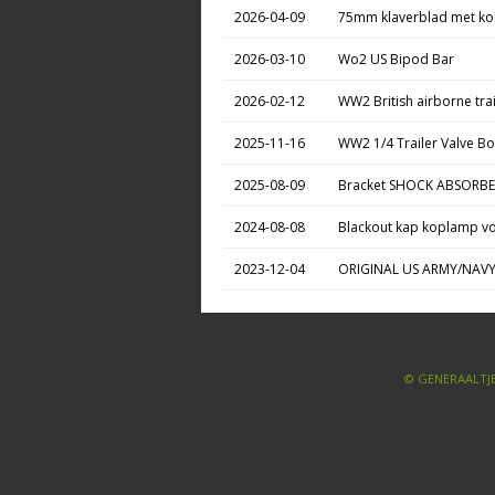
2026-04-09
75mm klaverblad met ko
2026-03-10
Wo2 US Bipod Bar
2026-02-12
WW2 British airborne trail
2025-11-16
WW2 1/4 Trailer Valve B
2025-08-09
Bracket SHOCK ABSORB
2024-08-08
Blackout kap koplamp voo
2023-12-04
ORIGINAL US ARMY/NAV
© GENERAALTJE