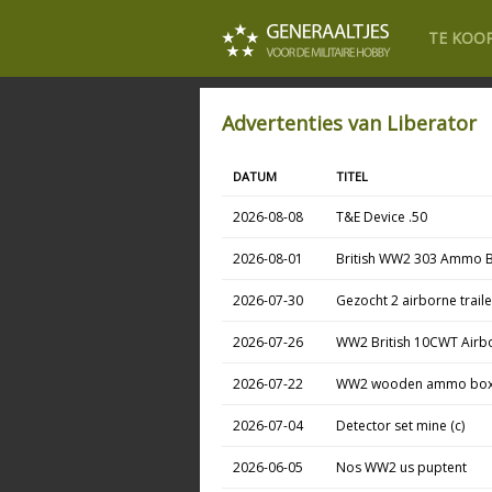
TE KOO
Advertenties van Liberator
DATUM
TITEL
2026-08-08
T&E Device .50
2026-08-01
British WW2 303 Ammo 
2026-07-30
Gezocht 2 airborne traile
2026-07-26
WW2 British 10CWT Airbo
2026-07-22
WW2 wooden ammo box
2026-07-04
Detector set mine (c)
2026-06-05
Nos WW2 us puptent