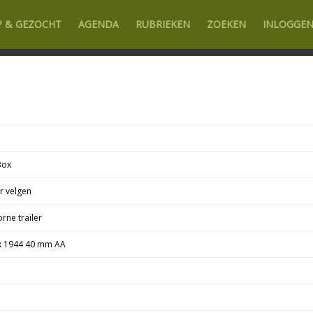
P & GEZOCHT
AGENDA
RUBRIEKEN
ZOEKEN
INLOGGE
Box
r velgen
rne trailer
 1944 40 mm AA