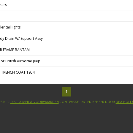
kers
er tail lights
ody Drain W/ Support Assy
ER FRAME BANTAM
r British Airborne jeep
Y TRENCH COAT 1954
1
S.NL -
DISCLAIMER & VOORWAARDEN
- ONTWIKKELING EN BEHEER DOOR
DPA HOLL