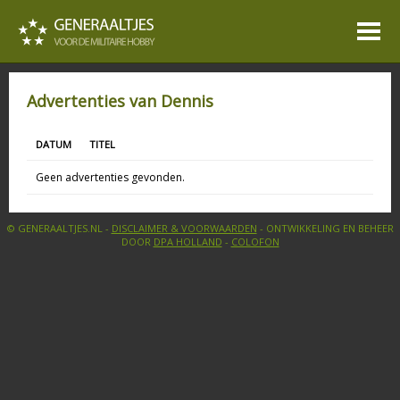
Advertenties van Dennis
DATUM
TITEL
Geen advertenties gevonden.
© GENERAALTJES.NL -
DISCLAIMER & VOORWAARDEN
- ONTWIKKELING EN BEHEER
DOOR
DPA HOLLAND
-
COLOFON