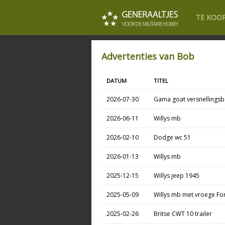
TE KOO
Advertenties van Bob
DATUM
TITEL
2026-07-30
Gama goat versnellingsb
2026-06-11
Willys mb
2026-02-10
Dodge wc 51
2026-01-13
Willys mb
2025-12-15
Willys jeep 1945
2025-05-09
Willys mb met vroege Fo
2025-02-26
Britse CWT 10 trailer