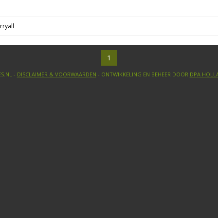
ryall
1
S.NL -
DISCLAIMER & VOORWAARDEN
- ONTWIKKELING EN BEHEER DOOR
DPA HOLL