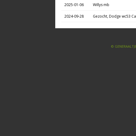
2025-01-06
Willys mb
2024-09-28
Gezocht, Dodge wc53 Car
© GENERAALTJE