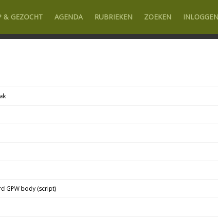
P & GEZOCHT
AGENDA
RUBRIEKEN
ZOEKEN
INLOGGE
ak
rd GPW body (script)