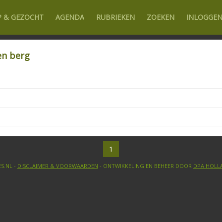
P & GEZOCHT
AGENDA
RUBRIEKEN
ZOEKEN
INLOGGE
en berg
1
S.NL -
DISCLAIMER & VOORWAARDEN
- ONTWIKKELING EN BEHEER DOOR
DPA HOLL