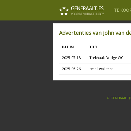
TE KOO
Advertenties van john van d
DATUM
TITEL
2025-07-18
Trekhaak Dodge WC
2025-05-26
small wall tent
© GENERAALTJE